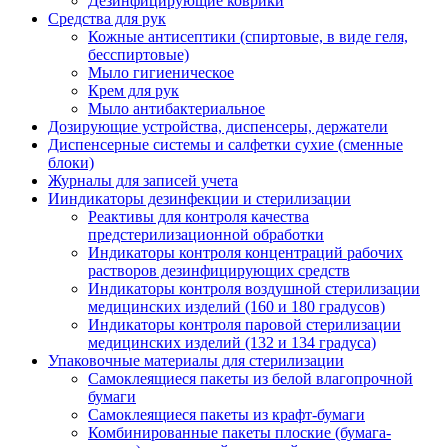
Дезинфицирующие коврики
Средства для рук
Кожные антисептики (спиртовые, в виде геля,
бесспиртовые)
Мыло гигиеническое
Крем для рук
Мыло антибактериальное
Дозирующие устройства, диспенсеры, держатели
Диспенсерные системы и салфетки сухие (сменные
блоки)
Журналы для записей учета
Ииндикаторы дезинфекции и стерилизации
Реактивы для контроля качества
предстерилизационной обработки
Индикаторы контроля концентраций рабочих
растворов дезинфицирующих средств
Индикаторы контроля воздушной стерилизации
медицинских изделий (160 и 180 градусов)
Индикаторы контроля паровой стерилизации
медицинских изделий (132 и 134 градуса)
Упаковочные материалы для стерилизации
Самоклеящиеся пакеты из белой влагопрочной
бумаги
Самоклеящиеся пакеты из крафт-бумаги
Комбинированные пакеты плоские (бумага-