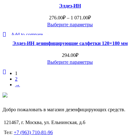
товар
–
Быстрый просмотр
выбрать
Элдез-ИН
имеет
560.00₽
Добавить в Избранное
на
несколько
Диапазон
276.00
₽
–
1 071.00
₽
странице
вариаций.
цен:
Выберите параметры
товара.
Опции
Этот
276.00₽
Add to compare
можно
товар
–
Быстрый просмотр
выбрать
Элдез-ИН дезинфицирующие салфетки 120×180 мм
имеет
1
Добавить в Избранное
на
несколько
071.00₽
294.00
₽
странице
вариаций.
Выберите параметры
товара.
Опции
Этот
можно
1
товар
2
выбрать
имеет
→
на
несколько
странице
вариаций.
товара.
Опции
Добро пожаловать в магазин дезенфицирующих средств.
можно
выбрать
121467, г. Москва, ул. Ельнинская, д.6
на
странице
Тел:
+7 (963) 710-81-96
товара.