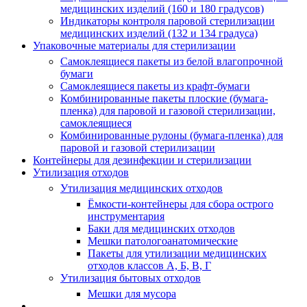
медицинских изделий (160 и 180 градусов)
Индикаторы контроля паровой стерилизации
медицинских изделий (132 и 134 градуса)
Упаковочные материалы для стерилизации
Самоклеящиеся пакеты из белой влагопрочной
бумаги
Самоклеящиеся пакеты из крафт-бумаги
Комбинированные пакеты плоские (бумага-
пленка) для паровой и газовой стерилизации,
самоклеящиеся
Комбинированные рулоны (бумага-пленка) для
паровой и газовой стерилизации
Контейнеры для дезинфекции и стерилизации
Утилизация отходов
Утилизация медицинских отходов
Ёмкости-контейнеры для сбора острого
инструментария
Баки для медицинских отходов
Мешки патологоанатомические
Пакеты для утилизации медицинских
отходов классов А, Б, В, Г
Утилизация бытовых отходов
Мешки для мусора