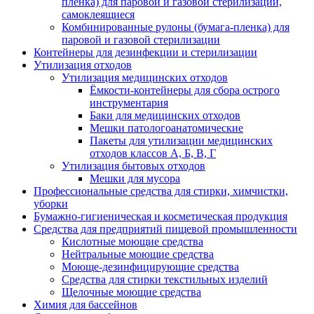
пленка) для паровой и газовой стерилизации,
самоклеящиеся
Комбинированные рулоны (бумага-пленка) для
паровой и газовой стерилизации
Контейнеры для дезинфекции и стерилизации
Утилизация отходов
Утилизация медицинских отходов
Ёмкости-контейнеры для сбора острого
инструментария
Баки для медицинских отходов
Мешки патологоанатомические
Пакеты для утилизации медицинских
отходов классов А, Б, В, Г
Утилизация бытовых отходов
Мешки для мусора
Профессиональные средства для стирки, химчистки,
уборки
Бумажно-гигиеническая и косметическая продукция
Средства для предприятий пищевой промышленности
Кислотные моющие средства
Нейтральные моющие средства
Моюще-дезинфицирующие средства
Средства для стирки текстильных изделий
Щелочные моющие средства
Химия для бассейнов