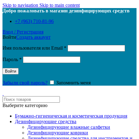
Skip to navigation
Skip to main content
Добро пожаловать в магазин дезинфицирующих средств
+7 (963) 710-81-96
Вход / Регистрация
Войти
Создать аккаунт
Обязательно
Имя пользователя или Email
*
Обязательно
Пароль
*
Войти
Забыли свой пароль?
Запомнить меня
Выберите категорию
Бумажно-гигиеническая и косметическая продукция
Дезинфицирующие средства
Дезинфицирующие влажные салфетки
Дезинфицирующие коврики
Дезинфицирующие средства для инструментов и