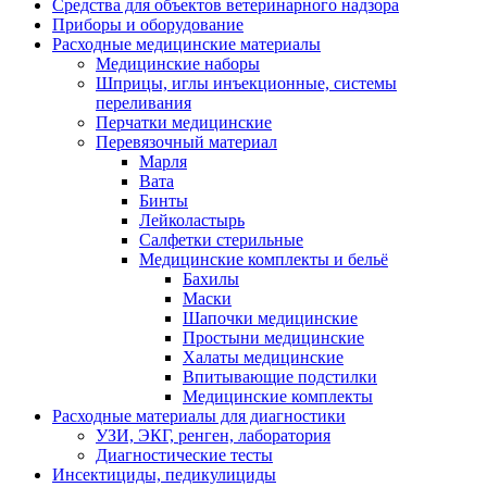
Средства для объектов ветеринарного надзора
Приборы и оборудование
Расходные медицинские материалы
Медицинские наборы
Шприцы, иглы инъекционные, системы
переливания
Перчатки медицинские
Перевязочный материал
Марля
Вата
Бинты
Лейколастырь
Салфетки стерильные
Медицинские комплекты и бельё
Бахилы
Маски
Шапочки медицинские
Простыни медицинские
Халаты медицинские
Впитывающие подстилки
Медицинские комплекты
Расходные материалы для диагностики
УЗИ, ЭКГ, ренген, лаборатория
Диагностические тесты
Инсектициды, педикулициды