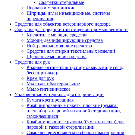
Салфетки стерильные
Перчатки медицинские
Шприцы, иглы инъекционные, системы
переливания
Средства для объектов ветеринарного надзора
Средства для предприятий пищевой промышленности
Кислотные моющие средства
Моюще-дезинфицирующие средства
Нейтральные моющие средства
Средства для стирки текстильных изделий
Щелочные моющие средства
Средства для рук
Кожные антисептики (спиртовые, в виде геля,
бесспиртовые)
Крем для рук
Мыло антибактериальное
Мыло гигиеническое
Упаковочные материалы для стерилизации
Бумага крепированная
Комбинированные пакеты плоские (бумага-
пленка) для паровой и газовой стерилизации,
самоклеящиеся
Комбинированные рулоны (бумага-пленка) для
паровой и газовой стерилизации
Самоклеящиеся пакеты из белой влагопрочной