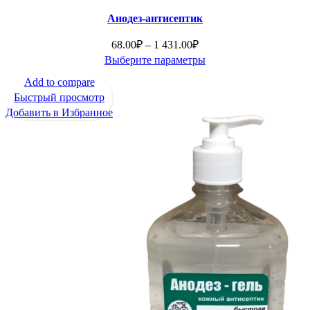
Быстрый просмотр
Анодез-антисептик
Добавить в Избранное
Диапазон
68.00
₽
–
1 431.00
₽
цен:
Выберите параметры
Этот
68.00₽
Add to compare
товар
–
Быстрый просмотр
имеет
1
Добавить в Избранное
несколько
431.00₽
вариаций.
Опции
можно
выбрать
на
странице
товара.