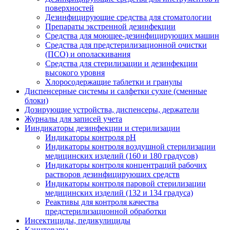
поверхностей
Дезинфицирующие средства для стоматологии
Препараты экстренной дезинфекции
Средства для моющее-дезинфицирующих машин
Средства для предстерилизационной очистки
(ПСО) и ополаскивания
Средства для стерилизации и дезинфекции
высокого уровня
Хлоросодержащие таблетки и гранулы
Диспенсерные системы и салфетки сухие (сменные
блоки)
Дозирующие устройства, диспенсеры, держатели
Журналы для записей учета
Ииндикаторы дезинфекции и стерилизации
Индикаторы контроля pH
Индикаторы контроля воздушной стерилизации
медицинских изделий (160 и 180 градусов)
Индикаторы контроля концентраций рабочих
растворов дезинфицирующих средств
Индикаторы контроля паровой стерилизации
медицинских изделий (132 и 134 градуса)
Реактивы для контроля качества
предстерилизационной обработки
Инсектициды, педикулициды
Канцтовары