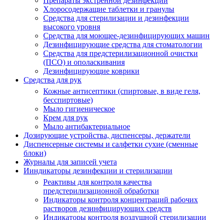
Препараты экстренной дезинфекции
Хлоросодержащие таблетки и гранулы
Средства для стерилизации и дезинфекции
высокого уровня
Средства для моющее-дезинфицирующих машин
Дезинфицирующие средства для стоматологии
Средства для предстерилизационной очистки
(ПСО) и ополаскивания
Дезинфицирующие коврики
Средства для рук
Кожные антисептики (спиртовые, в виде геля,
бесспиртовые)
Мыло гигиеническое
Крем для рук
Мыло антибактериальное
Дозирующие устройства, диспенсеры, держатели
Диспенсерные системы и салфетки сухие (сменные
блоки)
Журналы для записей учета
Ииндикаторы дезинфекции и стерилизации
Реактивы для контроля качества
предстерилизационной обработки
Индикаторы контроля концентраций рабочих
растворов дезинфицирующих средств
Индикаторы контроля воздушной стерилизации