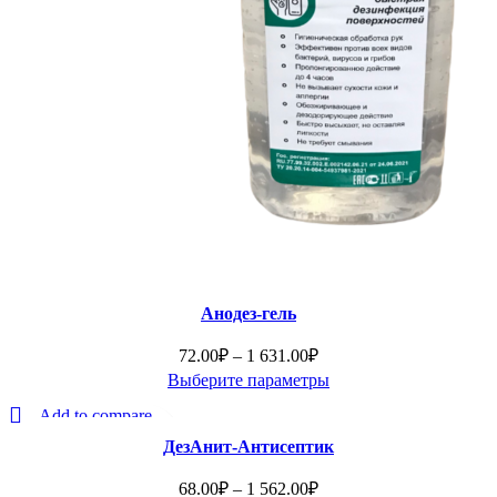
Анодез-гель
Диапазон
72.00
₽
–
1 631.00
₽
цен:
Выберите параметры
Этот
72.00₽
Add to compare
товар
–
Быстрый просмотр
ДезАнит-Антисептик
имеет
1
Добавить в Избранное
несколько
631.00₽
Диапазон
68.00
₽
–
1 562.00
₽