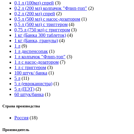
0,1 л (100мл) спрей
(3)
0,2 л (200 мл) колпачок "Флип-топ"
(2)
0,2 л (200 мл) спрей
(2)
0,5 л (500 мл) с насос-дозатором
(1)
0,5 л (500 мл) с триггером
(4)
0,75 л (750 мл) с триггером
(3)
1 кг (Банка 300 таблеток)
(4)
1 кг (Банка, гранулы)
(4)
1 л
(9)
1 л диспенсопак
(1)
1 л колпачок "Флип-топ"
(3)
1 л с насос-дозатором
(7)
1 л с триггером
(3)
100 штук/ банка
(1)
5 л
(11)
5 л (евроканистра)
(1)
5 л (ПЭТ)
(2)
60 штук/банка
(1)
Страна производства
Россия
(18)
Производитель