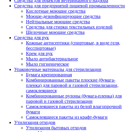
Средства для объектов ветеринарного надзора
Средства для предприятий пищевой промышленности
Кислотные моющие средства
Моюще-дезинфицирующие средства
Нейтральные моющие средства
Средства для стирки текстильных изделий
Щелочные моющие средства
Средства для рук
Кожные антисептики (спиртовые, в виде геля,
бесспиртовые)
Крем для рук
Мыло антибактериальное
Мыло гигиеническое
Упаковочные материалы для стерилизации
Бумага крепированная
Комбинированные пакеты плоские (бумага-
пленка) для паровой и газовой стерилизации,
самоклеящиеся
Комбинированные рулоны (бумага-пленка) для
паровой и газовой стерилизации
Самоклеящиеся пакеты из белой влагопрочной
бумаги
Самоклеящиеся пакеты из крафт-бумаги
Утилизация отходов
Утилизация бытовых отходов