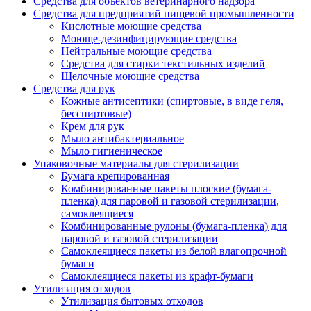
Средства для объектов ветеринарного надзора
Средства для предприятий пищевой промышленности
Кислотные моющие средства
Моюще-дезинфицирующие средства
Нейтральные моющие средства
Средства для стирки текстильных изделий
Щелочные моющие средства
Средства для рук
Кожные антисептики (спиртовые, в виде геля,
бесспиртовые)
Крем для рук
Мыло антибактериальное
Мыло гигиеническое
Упаковочные материалы для стерилизации
Бумага крепированная
Комбинированные пакеты плоские (бумага-
пленка) для паровой и газовой стерилизации,
самоклеящиеся
Комбинированные рулоны (бумага-пленка) для
паровой и газовой стерилизации
Самоклеящиеся пакеты из белой влагопрочной
бумаги
Самоклеящиеся пакеты из крафт-бумаги
Утилизация отходов
Утилизация бытовых отходов