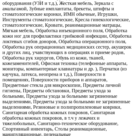
оборудования (УЗИ и т.д.), Жесткая мебель, Зеркала с
амальгамой, Зубные имплантаты, брекеты, штифты и
стоматологические коронки, ИМН обычные, Игрушки,
Инструменты стоматологические, Кресла гинекологические,
стоматологические, Кровати, реанимационные матрацы,
Мягкая мебель, Обработка инъекционного поля, Обработка
кожи ног для профилактики грибковой инфекции, Обработка
локтевых сгибов доноров, Обработка операционного поля,
Обработка рук операционных медицинских сестер, акушерок
и других лиц, учавствующих в операциях и приеме родов,
Обработка рук хирургов, Обувь из кожи, тканей,
кожезаменителей, Офисная техника (телефонные аппараты,
мониторы, компьютерные клавиатуры и др. ), Перчатки (из
каучука, латекса, неопрена и т.д.), Поверхности в
помещениях, Поверхности приборов и аппаратов,
Предметные стекла для микроскопии, Предметы личной
гигиены, Предметы обстановки, Предметы ухода за
больными, Предметы ухода за больными загрязненные
выделениями, Предметы ухода за больными не загрязненные
выделениями, Резиновые и полипропиленовые коврики,
Санитарная обработка кожных покровов, Санитарная
обработка кожных покровов, в т.ч у лежачих и
тяжелобольных, Санитарно-техническое оборудование,
Спортивный инвентарь, Столы реанимационные,
манипуляционные, пеленальные