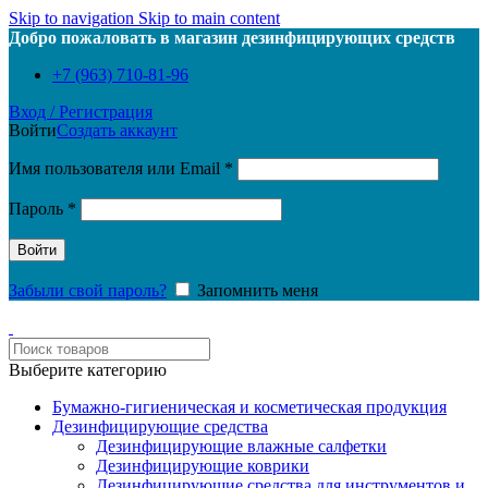
Skip to navigation
Skip to main content
Добро пожаловать в магазин дезинфицирующих средств
+7 (963) 710-81-96
Вход / Регистрация
Войти
Создать аккаунт
Обязательно
Имя пользователя или Email
*
Обязательно
Пароль
*
Войти
Забыли свой пароль?
Запомнить меня
Выберите категорию
Бумажно-гигиеническая и косметическая продукция
Дезинфицирующие средства
Дезинфицирующие влажные салфетки
Дезинфицирующие коврики
Дезинфицирующие средства для инструментов и