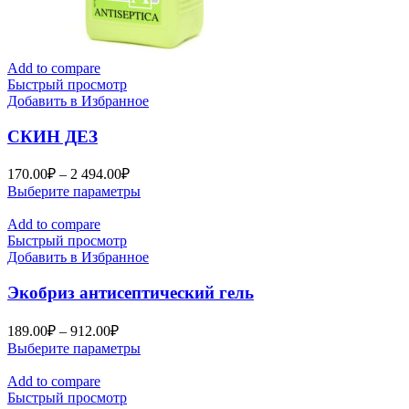
Add to compare
Быстрый просмотр
Добавить в Избранное
СКИН ДЕЗ
Диапазон
170.00
₽
–
2 494.00
₽
цен:
Этот
Выберите параметры
170.00₽
товар
–
имеет
Add to compare
2
несколько
Быстрый просмотр
вариаций.
Добавить в Избранное
494.00₽
Опции
можно
Экобриз антисептический гель
выбрать
на
Диапазон
189.00
₽
–
912.00
₽
странице
цен:
Этот
Выберите параметры
товара.
189.00₽
товар
–
имеет
Add to compare
несколько
Быстрый просмотр
912.00₽