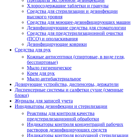
Препараты экстренной дезинфекции
Хлоросодержащие таблетки и гранулы
Средства для стерилизации и дезинфекции
высокого уровня
Средства для моющее-дезинфицирующих машин
Дезинфицирующие средства для стоматологии
Средства для предстерилизационной очистки
(ПСО) и ополаскивания
Дезинфицирующие коврики
Средства для рук
Кожные антисептики (спиртовые, в виде геля,
бесспиртовые)
Мыло гигиеническое
Крем для рук
Мыло антибактериальное
Дозирующие устройства, диспенсеры, держатели
Диспенсерные системы и салфетки сухие (сменные
блоки)
Журналы для записей учета
Ииндикаторы дезинфекции и стерилизации
Реактивы для контроля качества
предстерилизационной обработки
Индикаторы контроля концентраций рабочих
растворов дезинфицирующих средств
Индикаторы контроля воздушной стерилизации