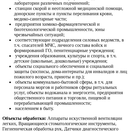
лаборатории различных подчинений;
станции скорой и неотложной медицинской помощи,
донорские пункты и пункты переливания крови,
медико-санитарные части;
предприятия химико-фармацевтической и
биотехнологической промышленности, зоны
чрезвычайных ситуаций;
соответствующие подразделения силовых ведомств, в
т.ч. спасателей МЧС, личного состава войск и
формирований ГО, пенитенциарные учреждения;
учреждения образования, культуры и спорта, в т.ч.
детские (школьные, дошкольные) учреждения;
объекты социального обеспечения и социальной
защиты (хосписы, дома-интернаты для инвалидов и лиц
пожилого возраста, приюты и пр.);
объекты коммунально-бытовой сферы, в т.ч. для
персонала моргов и работников сферы ритуальных
услуг, объекты водоканала и энергосети, предприятия
общественного питания и торговли, пищевой и
перерабатывающей промышленности;
населением в быту.
Объекты обработки:
Аппараты искуственной вентиляции
легких, Вращающиеся стоматологические инструменты,
Гигиеническая обработка рук, Датчики диагностического