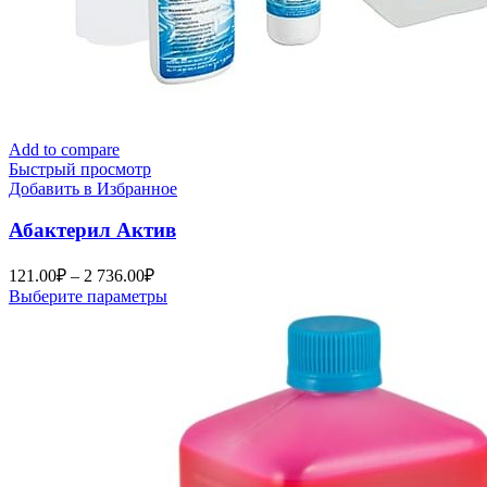
Add to compare
Быстрый просмотр
Добавить в Избранное
Абактерил Актив
Диапазон
121.00
₽
–
2 736.00
₽
цен:
Этот
Выберите параметры
121.00₽
товар
–
имеет
2
несколько
вариаций.
736.00₽
Опции
можно
выбрать
на
странице