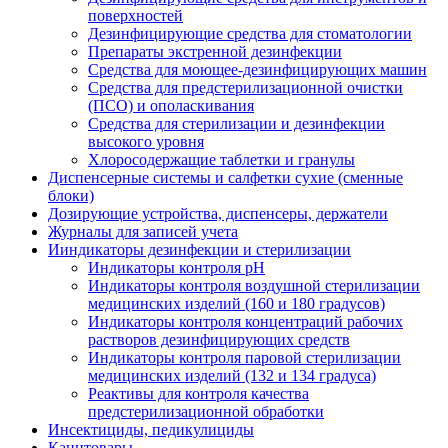
поверхностей
Дезинфицирующие средства для стоматологии
Препараты экстренной дезинфекции
Средства для моющее-дезинфицирующих машин
Средства для предстерилизационной очистки
(ПСО) и ополаскивания
Средства для стерилизации и дезинфекции
высокого уровня
Хлоросодержащие таблетки и гранулы
Диспенсерные системы и салфетки сухие (сменные
блоки)
Дозирующие устройства, диспенсеры, держатели
Журналы для записей учета
Ииндикаторы дезинфекции и стерилизации
Индикаторы контроля pH
Индикаторы контроля воздушной стерилизации
медицинских изделий (160 и 180 градусов)
Индикаторы контроля концентраций рабочих
растворов дезинфицирующих средств
Индикаторы контроля паровой стерилизации
медицинских изделий (132 и 134 градуса)
Реактивы для контроля качества
предстерилизационной обработки
Инсектициды, педикулициды
Канцтовары