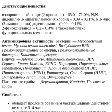
Действующие вещества:
изопропиловый спирт (2-пропанол) –65,0 – 71,0%, N,N-
дидецил-N,N-диметиламмония хлорид – 0,09 – 0,11%, N,N-бис
(3-аминопропил) додециламин –(0,09 – 0,11%,
2-феноксиэтанол – 0,2 – 0,4%, а также комплекс
функциональных компонентов.
Антимикробная активность:
Бактерии —
Mycobacterium
terrae, Mycobacterium tuberculosi, Возбудители ВБИ,
Грамотрицательные бактерии, Грамположительные
бактерии, Кишечные инфекции;
Вирусы —
Аденовирусы, Атипичной пневмонии, ВИЧ,
Герпеса, Грипп, Коксаки, ECHO, Парагрипп, Парентеральных
гепатитов, Полиомиелит, Прочие возбудители ОРВИ,
Птичьего гриппа (H5N1), Ротавирусы, Свиной грипп (H1N1),
Энтеральных гепатитов, Энтеровирусы;
Патогенные грибы —
Дерматофитон, Кандида, Плесневые
грибы
Свойства:
обладает пролонгированным бактерицидным действием
не менее 3–4 часов;