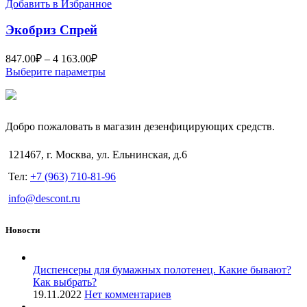
вариаций.
Добавить в Избранное
Опции
можно
Экобриз Спрей
выбрать
на
Диапазон
847.00
₽
–
4 163.00
₽
странице
цен:
Этот
Выберите параметры
товара.
847.00₽
товар
–
имеет
4
несколько
вариаций.
163.00₽
Добро пожаловать в магазин дезенфицирующих средств.
Опции
можно
121467, г. Москва, ул. Ельнинская, д.6
выбрать
на
Тел:
+7 (963) 710-81-96
странице
товара.
info@descont.ru
Новости
Диспенсеры для бумажных полотенец. Какие бывают?
Как выбрать?
19.11.2022
Нет комментариев