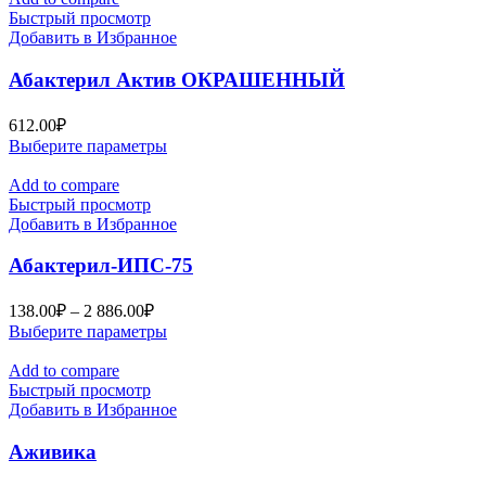
Быстрый просмотр
Добавить в Избранное
Абактерил Актив ОКРАШЕННЫЙ
612.00
₽
Этот
Выберите параметры
товар
имеет
Add to compare
несколько
Быстрый просмотр
вариаций.
Добавить в Избранное
Опции
можно
Абактерил-ИПС-75
выбрать
на
Диапазон
138.00
₽
–
2 886.00
₽
странице
цен:
Этот
Выберите параметры
товара.
138.00₽
товар
–
имеет
Add to compare
2
несколько
Быстрый просмотр
вариаций.
Добавить в Избранное
886.00₽
Опции
можно
Аживика
выбрать