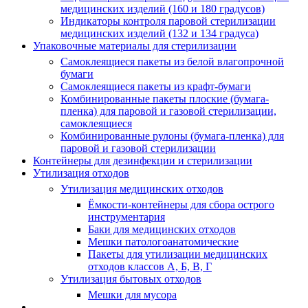
медицинских изделий (160 и 180 градусов)
Индикаторы контроля паровой стерилизации
медицинских изделий (132 и 134 градуса)
Упаковочные материалы для стерилизации
Самоклеящиеся пакеты из белой влагопрочной
бумаги
Самоклеящиеся пакеты из крафт-бумаги
Комбинированные пакеты плоские (бумага-
пленка) для паровой и газовой стерилизации,
самоклеящиеся
Комбинированные рулоны (бумага-пленка) для
паровой и газовой стерилизации
Контейнеры для дезинфекции и стерилизации
Утилизация отходов
Утилизация медицинских отходов
Ёмкости-контейнеры для сбора острого
инструментария
Баки для медицинских отходов
Мешки патологоанатомические
Пакеты для утилизации медицинских
отходов классов А, Б, В, Г
Утилизация бытовых отходов
Мешки для мусора