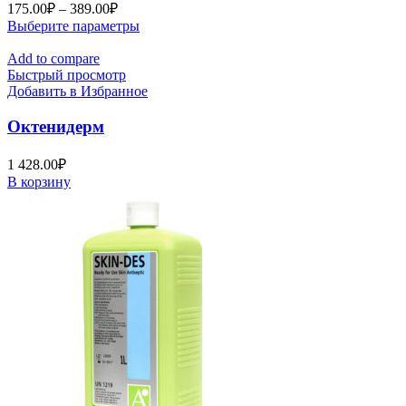
на
Диапазон
175.00
₽
–
389.00
₽
странице
цен:
Этот
Выберите параметры
товара.
175.00₽
товар
–
имеет
Add to compare
несколько
Быстрый просмотр
389.00₽
вариаций.
Добавить в Избранное
Опции
можно
Октенидерм
выбрать
на
1 428.00
₽
странице
В корзину
товара.