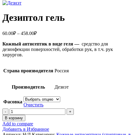
Дезиптол гель
Диапазон
60.00
₽
–
458.00
₽
цен:
Кожный антисептик в виде геля —
60.00₽
средство для
дезинфекции поверхностей, обработки рук, в т.ч. рук
–
хирургов.
458.00₽
Страна производителя
Россия
Производитель
Дезнэт
Фасовка
Очистить
Количество
товара
В корзину
Дезиптол
Add to compare
гель
Добавить в Избранное
Артикул:
Н/Д
Категории:
Кожные антисептики (спиртовые, в