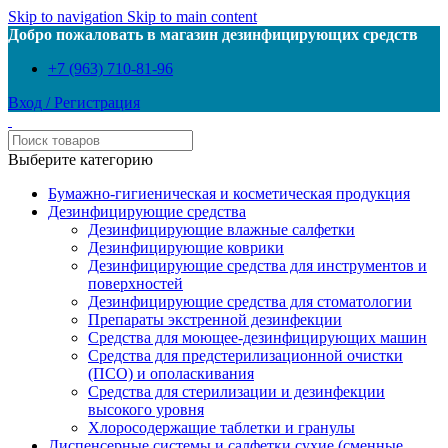
Skip to navigation
Skip to main content
Добро пожаловать в магазин дезинфицирующих средств
+7 (963) 710-81-96
Вход / Регистрация
Выберите категорию
Бумажно-гигиеническая и косметическая продукция
Дезинфицирующие средства
Дезинфицирующие влажные салфетки
Дезинфицирующие коврики
Дезинфицирующие средства для инструментов и
поверхностей
Дезинфицирующие средства для стоматологии
Препараты экстренной дезинфекции
Средства для моющее-дезинфицирующих машин
Средства для предстерилизационной очистки
(ПСО) и ополаскивания
Средства для стерилизации и дезинфекции
высокого уровня
Хлоросодержащие таблетки и гранулы
Диспенсерные системы и салфетки сухие (сменные