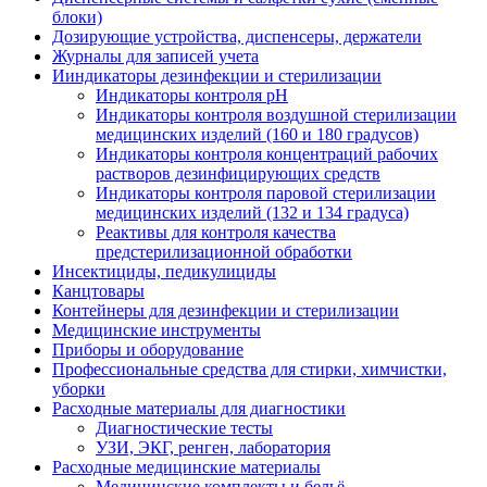
блоки)
Дозирующие устройства, диспенсеры, держатели
Журналы для записей учета
Ииндикаторы дезинфекции и стерилизации
Индикаторы контроля pH
Индикаторы контроля воздушной стерилизации
медицинских изделий (160 и 180 градусов)
Индикаторы контроля концентраций рабочих
растворов дезинфицирующих средств
Индикаторы контроля паровой стерилизации
медицинских изделий (132 и 134 градуса)
Реактивы для контроля качества
предстерилизационной обработки
Инсектициды, педикулициды
Канцтовары
Контейнеры для дезинфекции и стерилизации
Медицинские инструменты
Приборы и оборудование
Профессиональные средства для стирки, химчистки,
уборки
Расходные материалы для диагностики
Диагностические тесты
УЗИ, ЭКГ, ренген, лаборатория
Расходные медицинские материалы
Медицинские комплекты и бельё