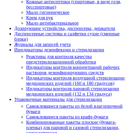
Кожные антисептики (спиртовые, в виде геля,
бесспиртовые)
Мыло гигиеническое
Крем для рук
Мыло антибактериальное
Дозирующие устройства, диспенсеры, держатели
Диспенсерные системы и салфетки сухие (сменные
блоки)
Журналы для записей учета
Ииндикаторы дезинфекции и стерилизации
Реактивы для контроля качества
предстерилизационной обработки
Индикаторы контроля концентраций рабочих
растворов дезинфицирующих средств
Индикаторы контроля воздушной стерилизации
медицинских изделий (160 и 180 градусов)
Индикаторы контроля паровой стерилизации
медицинских изделий (132 и 134 градуса)
Упаковочные материалы для стерилизации
Самоклеящиеся пакеты из белой влагопрочной
бумаги
Самоклеящиеся пакеты из крафт-бумаги
Комбинированные пакеты плоские (бумага-
пленка) для паровой и газовой стерилизации,
самоклеящиеся