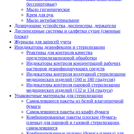
бесспиртовые)
Мыло гигиеническое
Крем для рук
Мыло антибактериальное
Дозирующие устройства, диспенсеры, держатели
Диспенсерные системы и салфетки сухие (сменные
блоки)
Журналы для записей учета
Ииндикаторы дезинфекции и стерилизации
Реактивы для контроля качества
предстерилизационной обработки
Индикаторы контроля концентраций рабочих
растворов дезинфицирующих средств
Индикаторы контроля воздушной стерилизации
медицинских изделий (160 и 180 градусов)
Индикаторы контроля паровой стерилизации
медицинских изделий (132 и 134 градуса)
Упаковочные материалы для стерилизации
Самоклеящиеся пакеты из белой влагопрочной
бумаги
Самоклеящиеся пакеты из крафт-бумаги
Комбинированные пакеты плоские (бумага-
пленка) для паровой и газовой стерилизации,
самоклеящиеся
Комбинированные рулоны (бумага-пленка) для