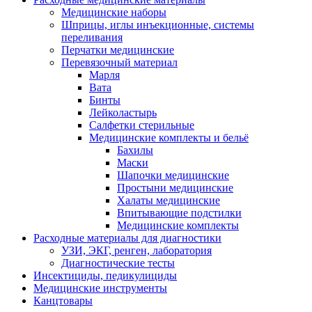
Медицинские наборы
Шприцы, иглы инъекционные, системы
переливания
Перчатки медицинские
Перевязочный материал
Марля
Вата
Бинты
Лейколастырь
Салфетки стерильные
Медицинские комплекты и бельё
Бахилы
Маски
Шапочки медицинские
Простыни медицинские
Халаты медицинские
Впитывающие подстилки
Медицинские комплекты
Расходные материалы для диагностики
УЗИ, ЭКГ, ренген, лаборатория
Диагностические тесты
Инсектициды, педикулициды
Медицинские инструменты
Канцтовары